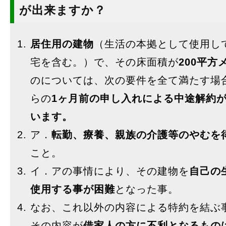
が出来ますか？
居住用の建物
（生活の本拠として使用し
宅を含む。）で、その床面積が
200平方
のについては、次の要件を全て満たす場
らの
1ヶ月前の申し入れによる中途解約
います。
ア．
転勤、療養、親族の介護等のやむを
こと。
イ．アの事情により、その建物を
自己の
使用する事が困難
となった事。
なお、これ以外の内容による特約を結ぶ
その内容が
借家人の方に不利となるもの